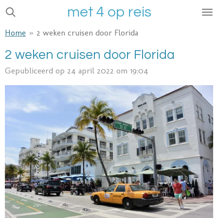
met 4 op reis
Ga
direct
Home
»
2 weken cruisen door Florida
naar
de
2 weken cruisen door Florida
hoofdinhoud
Gepubliceerd op 24 april 2022 om 19:04