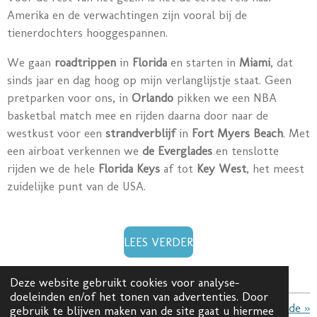
Amerika en de verwachtingen zijn vooral bij de
tienerdochters hooggespannen.
We gaan
roadtrippen
in
Florida
en starten in
Miami
, dat
sinds jaar en dag hoog op mijn verlanglijstje staat. Geen
pretparken voor ons, in
Orlando
pikken we een NBA
basketbal match mee en rijden daarna door naar de
westkust voor een
strandverblijf
in
Fort Myers Beach
. Met
een airboat verkennen we
de Everglades
en tenslotte
rijden we de hele
Florida Keys
af tot
Key West
, het meest
zuidelijke punt van de USA.
LEES VERDER
Deze website gebruikt cookies voor analyse-
doeleinden en/of het tonen van advertenties. Door
«
Vorige
Volgende
»
gebruik te blijven maken van de site gaat u hiermee