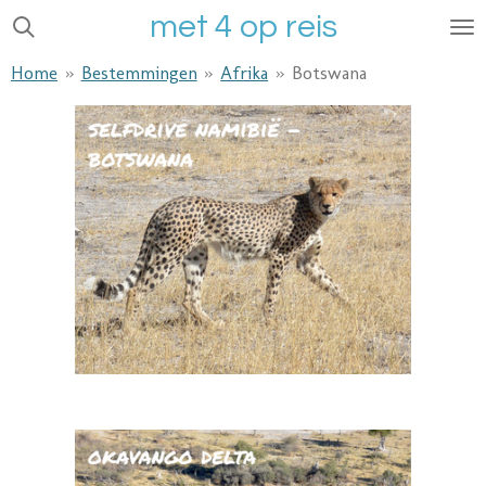
met 4 op reis
Ga
direct
Home
»
Bestemmingen
»
Afrika
»
Botswana
naar
de
hoofdinhoud