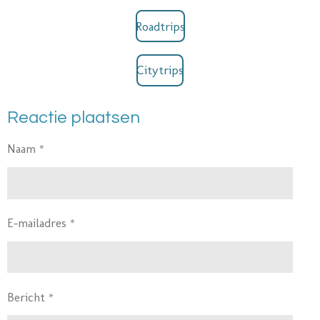
r
a
Roadtrips
m
Citytrips
Reactie plaatsen
Naam *
E-mailadres *
Bericht *