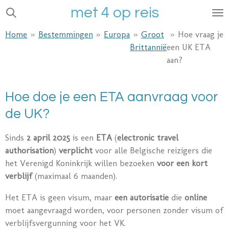
met 4 op reis
Ga
direct
Home
»
Bestemmingen
»
Europa
»
Groot
»
Hoe vraag je
naar
Brittannië
een UK ETA
de
aan?
hoofdinhoud
Hoe doe je een ETA aanvraag voor
de UK?
Sinds
2 april 2025
is een
ETA
(
electronic travel
authorisation
)
verplicht
voor alle Belgische reizigers die
het Verenigd Koninkrijk willen bezoeken
voor een kort
verblijf
(maximaal 6 maanden).
Het ETA is geen visum, maar
een autorisatie
die
online
moet aangevraagd worden, voor personen zonder visum of
verblijfsvergunning voor het VK.