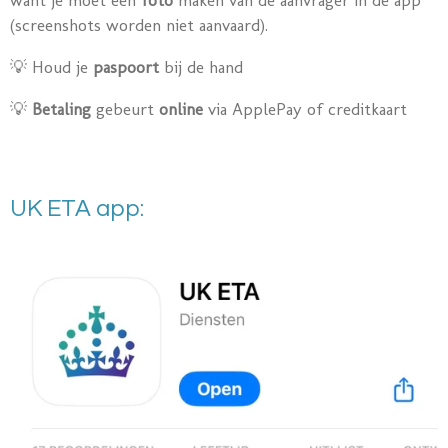
want je moet een
foto
maken van de aanvrager in de app
(screenshots worden niet aanvaard).
💡 Houd je
paspoort
bij de hand
💡
Betaling
gebeurt
online
via ApplePay of creditkaart
UK ETA app: