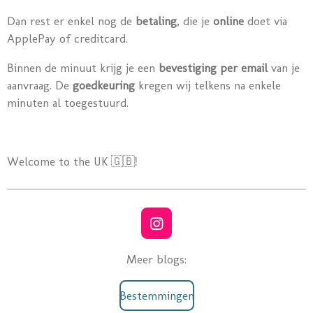
Dan rest er enkel nog de
betaling
, die je
online
doet via
ApplePay of creditcard.
Binnen de minuut krijg je een
bevestiging per email
van je
aanvraag. De
goedkeuring
kregen wij telkens na enkele
minuten al toegestuurd.
Welcome to the UK 🇬🇧!
I
n
s
Meer blogs:
t
a
Bestemmingen
g