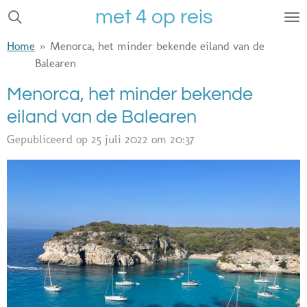
met 4 op reis
Ga
direct
Home
»
Menorca, het minder bekende eiland van de
naar
Balearen
de
hoofdinhoud
Menorca, het minder bekende
eiland van de Balearen
Gepubliceerd op 25 juli 2022 om 20:37