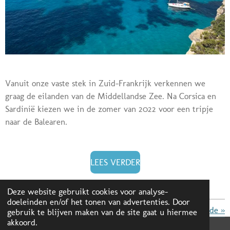
Vanuit onze vaste stek in Zuid-Frankrijk verkennen we
graag de eilanden van de Middellandse Zee. Na Corsica en
Sardinië kiezen we in de zomer van 2022 voor een tripje
naar de Balearen.
LEES VERDER
Deze website gebruikt cookies voor analyse-
doeleinden en/of het tonen van advertenties. Door
«
Vorige
Volgende
»
gebruik te blijven maken van de site gaat u hiermee
akkoord.