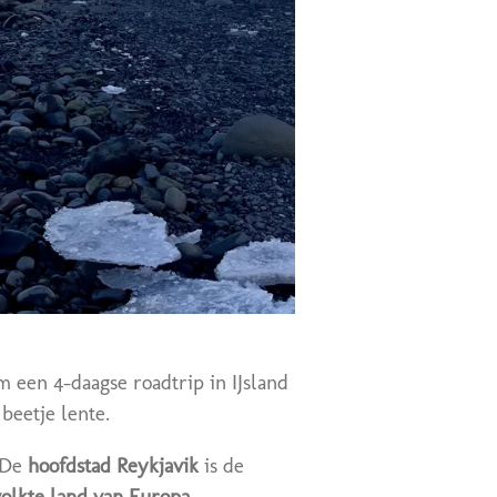
 een 4-daagse roadtrip in IJsland
beetje lente.
De
hoofdstad Reykjavik
is de
olkte land van Europa
.