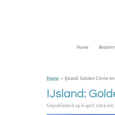
Ga
direct
naar
de
hoofdinhoud
Home
Bestem
Home
»
IJsland: Golden Circle en
IJsland: Gold
Gepubliceerd op 6 april 2024 om 