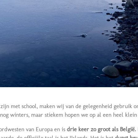
 zijn met school, maken wij van de gelegenheid gebruik om
 nog winters, maar stiekem hopen we op al een heel klein 
noordwesten van Europa en is
drie keer zo groot als België.
arde, de officiële taal is het IJslands. Het is het
dunst bev